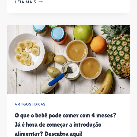
O
LEIA MAIS
QUE
FAZER
QUANDO
O
BEBÊ
TEM
MEDO
DE
ANDAR?
ARTIGOS
|
DICAS
O que o bebê pode comer com 4 meses?
Já é hora de começar a introdução
alimentar? Descubra aqui!