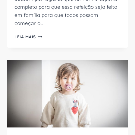
completo para que essa refeição seja feita
em família para que todos possam
começar o…
10
LEIA MAIS
LUGARES
PARA
TOMAR
CAFÉ
DA
MANHÃ
EM
MOEMA
COM
SUA
FAMÍLIA