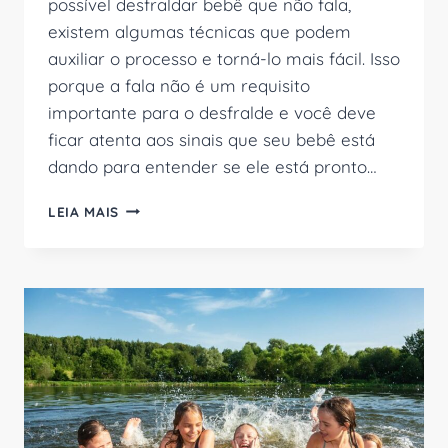
possível desfraldar bebê que não fala,
existem algumas técnicas que podem
auxiliar o processo e torná-lo mais fácil. Isso
porque a fala não é um requisito
importante para o desfralde e você deve
ficar atenta aos sinais que seu bebê está
dando para entender se ele está pronto…
COMO
LEIA MAIS
DESFRALDAR
BEBÊ
QUE
NÃO
FALA?
É
POSSÍVEL
ENSINAR
CRIANÇAS
QUE
AINDA