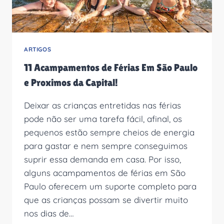
NÃO
APRENDERAM
A
FALAR
A
ARTIGOS
USAR
11 Acampamentos de Férias Em São Paulo
O
BANHEIRO?
e Proximos da Capital!
Deixar as crianças entretidas nas férias
pode não ser uma tarefa fácil, afinal, os
pequenos estão sempre cheios de energia
para gastar e nem sempre conseguimos
suprir essa demanda em casa. Por isso,
alguns acampamentos de férias em São
Paulo oferecem um suporte completo para
que as crianças possam se divertir muito
nos dias de…