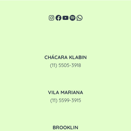
Página
JÁ
É
HORA
Instagram
Facebook
Youtube
Spotify
WhatsApp
DE
COMEÇAR
A
INTRODUÇÃO
ALIMENTAR?
DESCUBRA
AQUI!
CHÁCARA KLABIN
(11) 5505-3918
VILA MARIANA
(11) 5599-3915
BROOKLIN