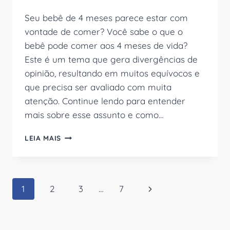
Seu bebê de 4 meses parece estar com
vontade de comer? Você sabe o que o
bebê pode comer aos 4 meses de vida?
Este é um tema que gera divergências de
opinião, resultando em muitos equívocos e
que precisa ser avaliado com muita
atenção. Continue lendo para entender
mais sobre esse assunto e como…
O
LEIA MAIS
QUE
O
BEBÊ
PODE
Navegação
Página
1
2
3
…
7
COMER
COM
da
Seguinte
4
MESES?