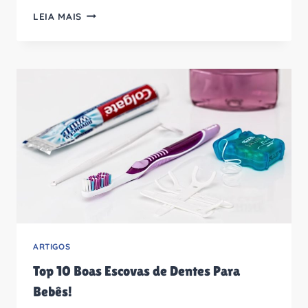
11
LEIA MAIS
ACAMPAMENTOS
DE
FÉRIAS
EM
SÃO
PAULO
E
PROXIMOS
DA
CAPITAL!
ARTIGOS
Top 10 Boas Escovas de Dentes Para
Bebês!