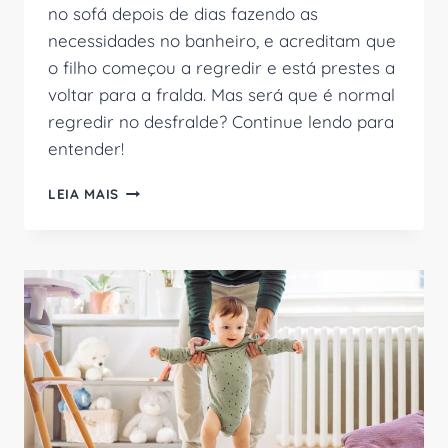
no sofá depois de dias fazendo as
necessidades no banheiro, e acreditam que
o filho começou a regredir e está prestes a
voltar para a fralda. Mas será que é normal
regredir no desfralde? Continue lendo para
entender!
É
LEIA MAIS
NORMAL
REGREDIR
NO
DESFRALDE?
POR
QUE
ISSO
PODE
ACONTECER?