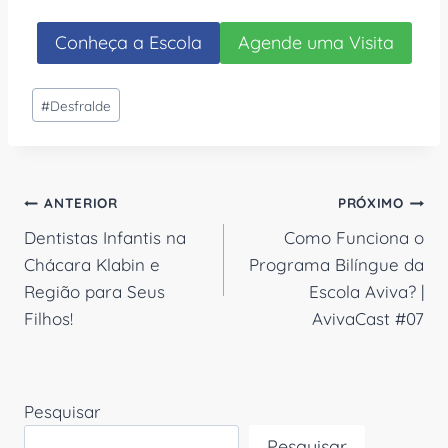
Conheça a Escola
Agende uma Visita
Tags
#
Desfralde
do
Post:
Navegação
ANTERIOR
PRÓXIMO
Dentistas Infantis na
Como Funciona o
de
Chácara Klabin e
Programa Bilíngue da
Post
Região para Seus
Escola Aviva? |
Filhos!
AvivaCast #07
Pesquisar
Pesquisar