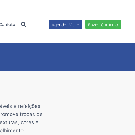
Contato
Agendar Visita
Enviar Currículo
veis e refeições
promove trocas de
exturas, cores e
olhimento.