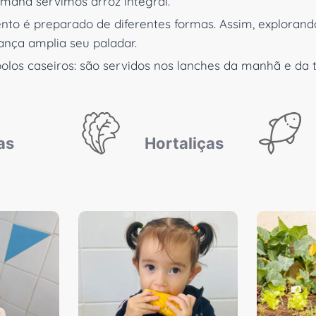
mana servimos arroz integral.
to é preparado de diferentes formas. Assim, explorando
iança amplia seu paladar.
bolos caseiros: são servidos nos lanches da manhã e da 
as
Hortaliças