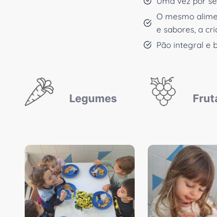
Uma vez por se
O mesmo alimen
e sabores, a cr
Pão integral e 
Legumes
Frut