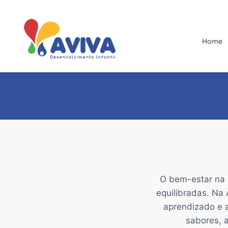
Pular
para
o
Home
Conteúdo
O bem-estar na 
equilibradas. Na
aprendizado e a
sabores, 