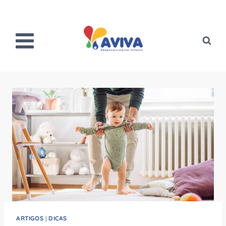
Pular
para
o
Conteúdo
ARTIGOS
|
DICAS