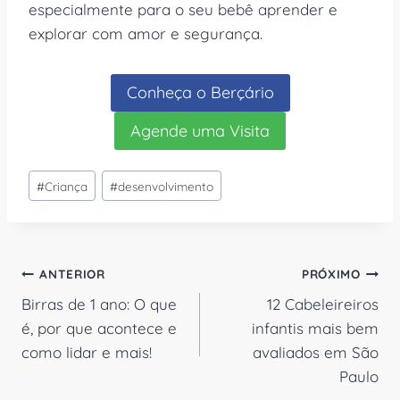
especialmente para o seu bebê aprender e
explorar com amor e segurança.
Conheça o Berçário
Agende uma Visita
Tags
#
Criança
#
desenvolvimento
do
Post:
Navegação
ANTERIOR
PRÓXIMO
Birras de 1 ano: O que
12 Cabeleireiros
de
é, por que acontece e
infantis mais bem
Post
como lidar e mais!
avaliados em São
Paulo