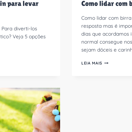
in para levar
Como lidar com b
Como lidar com birra
resposta mas é impo
ara diverti-los
dias que acordamos i
tico? Veja 5 opções
normal consegue nos t
sejam dóceis e carin
COMO
LEIA MAIS
LIDAR
COM
BIRRA
INFANTIL
EM
5
DICAS