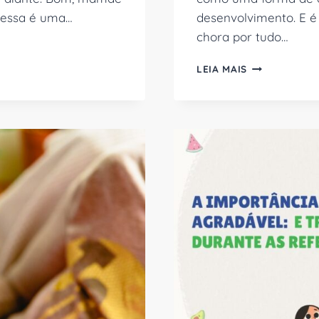
, essa é uma…
desenvolvimento. E é
chora por tudo…
MEU
LEIA MAIS
FILHO
CHORA
POR
TUDO:
QUAIS
SÃO
AS
RAZÕES
E
COMO
LIDAR?