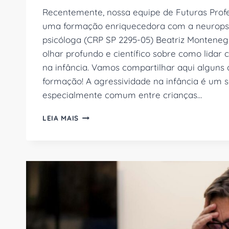
Recentemente, nossa equipe de Futuras Profe
uma formação enriquecedora com a neurop
psicóloga (CRP SP 2295-05) Beatriz Monteneg
olhar profundo e científico sobre como lidar
na infância. Vamos compartilhar aqui alguns
formação! A agressividade na infância é um s
especialmente comum entre crianças…
AGRESSIVIDADE
LEIA MAIS
NA
INFÂNCIA:
O
QUE
ESSE
COMPORTAMENTO
COMUNICA?