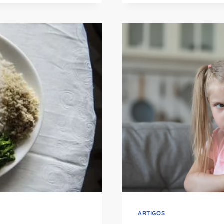
AGRADÁVEL
E
TRANQUILO
DURANTE
AS
REFEIÇÕES
DA
CRIANÇA
ARTIGOS