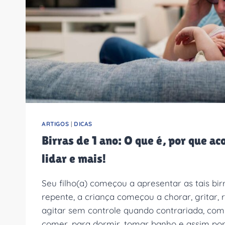
ARTIGOS
|
DICAS
Birras de 1 ano: O que é, por que a
lidar e mais!
Seu filho(a) começou a apresentar as tais bi
repente, a criança começou a chorar, gritar,
agitar sem controle quando contrariada, com
comer, para dormir, tomar banho e assim po