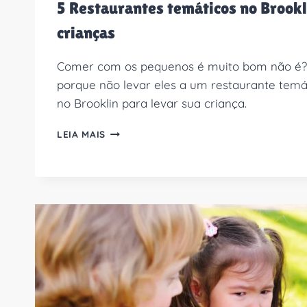
5 Restaurantes temáticos no Brookl
crianças
Comer com os pequenos é muito bom não é? P
porque não levar eles a um restaurante temá
no Brooklin para levar sua criança.
5
LEIA MAIS
RESTAURANTES
TEMÁTICOS
NO
BROOKLIN
PARA
LEVAR
CRIANÇAS