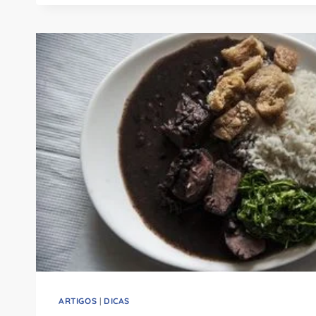
OS
COLEGUINHAS
NA
ESCOLA.
O
QUE
ISSO
SIGNIFICA?
ARTIGOS
|
DICAS