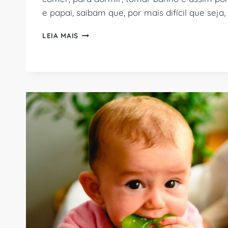
e papai, saibam que, por mais difícil que seja
BIRRAS
LEIA MAIS
DE
1
ANO:
O
QUE
É,
POR
QUE
ACONTECE
E
COMO
LIDAR
E
MAIS!