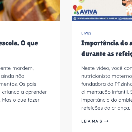
LIVES
escola. O que
Importância do 
durante as refei
emente mordem,
Neste vídeo, você co
 ainda não
nutricionista materno
mentos. Os pais
fundadora do PFzinh
 criança a aprender
alimentação infantil, 
 Mas o que fazer
importância do ambie
refeições da criança.
IMPORTÂNCIA
LEIA MAIS
DO
AMBIENTE