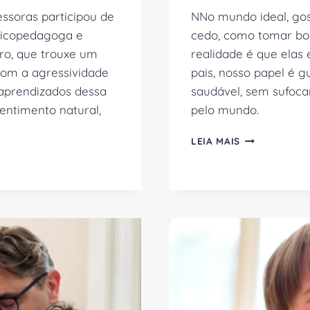
ssoras participou de
NNo mundo ideal, go
sicopedagoga e
cedo, como tomar boa
ro, que trouxe um
realidade é que elas
 com a agressividade
pais, nosso papel é 
 aprendizados dessa
saudável, sem sufocar
entimento natural,
pelo mundo.
7
LEIA MAIS
DICAS
PARA
MELHORAR
O
COMPORTAME
DA
CRIANÇA
DE
FORMA
SAUDÁVEL!