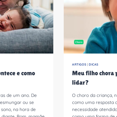
ARTIGOS
|
DICAS
contece e como
Meu filho chora 
lidar?
rras de um ano. De
O choro da criança, n
 resmungar ou se
como uma resposta a 
 sono, na hora de
necessidade atendida,
r diante. Bom, mamãe
como uma forma de ex