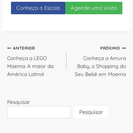
Conheça a Escola
Agende uma Visita
Navegação
ANTERIOR
PRÓXIMO
Conheça a LEGO
Conheça a Amura
de
Moema. A maior da
Baby, o Shopping do
Post
América Latina!
Seu Bebê em Moema
Pesquisar
Pesquisar