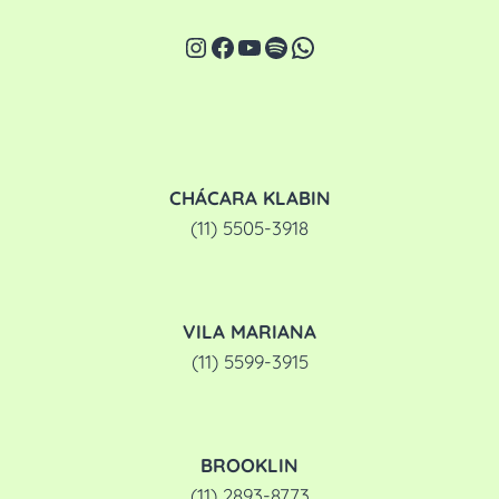
REGGIO
Instagram
Facebook
Youtube
Spotify
WhatsApp
EMILIA
TRANSFORMA
O
APRENDIZADO
CHÁCARA KLABIN
(11) 5505-3918
VILA MARIANA
(11) 5599-3915
BROOKLIN
(11) 2893-8773