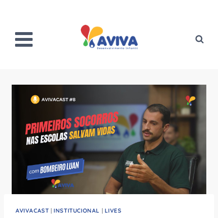
Pular
para
o
Conteúdo
AVIVACAST
|
INSTITUCIONAL
|
LIVES