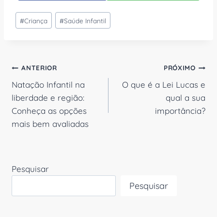
Tags
#
Criança
#
Saúde Infantil
do
Post:
Navegação
ANTERIOR
PRÓXIMO
Natação Infantil na
O que é a Lei Lucas e
de
liberdade e região:
qual a sua
Post
Conheça as opções
importância?
mais bem avaliadas
Pesquisar
Pesquisar