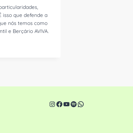
articularidades,
 É isso que defende a
que nós temos como
til e Berçário AVIVA.
Instagram
Facebook
Youtube
Spotify
WhatsApp