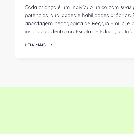
Cada criança é um indivíduo único com suas p
potências, qualidades e habilidades próprias.
abordagem pedagógica de Reggio Emilia, e 
inspiração dentro da Escola de Educação Infan
EDUCAÇÃO
LEIA MAIS
INFANTIL
HUMANIZADA:
COMO
A
ABORDAGEM
REGGIO
EMILIA
TRANSFORMA
O
APRENDIZADO