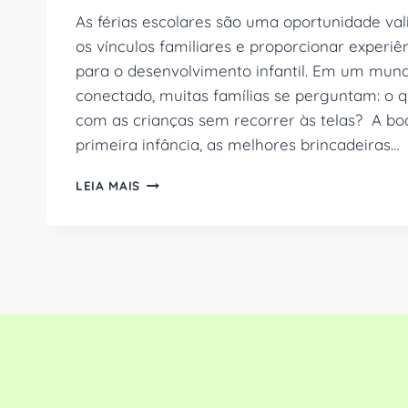
As férias escolares são uma oportunidade val
os vínculos familiares e proporcionar experi
para o desenvolvimento infantil. Em um mun
conectado, muitas famílias se perguntam: o q
com as crianças sem recorrer às telas? A boa
primeira infância, as melhores brincadeiras…
FÉRIAS
LEIA MAIS
SEM
TELAS:
7
ATIVIDADES
PARA
CRIANÇAS
DE
0
A
5
ANOS