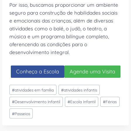
Por isso, buscamos proporcionar um ambiente
seguro para construção de habilidades sociais
e emocionais das crianças, além de diversas
atividades como o balé, o judô, o teatro, a
música e um programa bilíngue completo,
oferencendo as condições para o
desenvolvimento integral.
Conheça a Escola
Agende uma Visita
Tags
#
atividades em família
#
atividades infantis
do
#
Desenvolvimento Infantil
#
Escola Infantil
#
Férias
Post:
#
Passeios