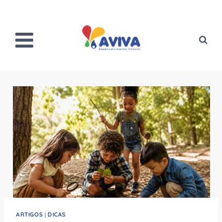
Pular
para
o
Conteúdo
ARTIGOS
|
DICAS