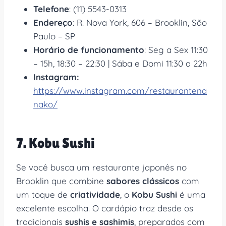
Telefone
: (11) 5543-0313
Endereço
: R. Nova York, 606 – Brooklin, São
Paulo – SP
Horário de funcionamento
: Seg a Sex 11:30
– 15h, 18:30 – 22:30 | Sába e Domi 11:30 a 22h
Instagram:
https://www.instagram.com/restaurantena
nako/
7. Kobu Sushi
Se você busca um restaurante japonês no
Brooklin que combine
sabores clássicos
com
um toque de
criatividade
, o
Kobu Sushi
é uma
excelente escolha. O cardápio traz desde os
tradicionais
sushis e sashimis
, preparados com