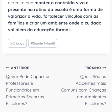
acredita que
manter o conteúdo vivo e
presente na rotina da escola é uma forma de
valorizar a vida, fortalecer vínculos com as
famílias e criar um ambiente onde o cuidado
vai além da educação formal.
Tags
#
Criança
#
Saúde Infantil
do
Post:
Navegação
ANTERIOR
PRÓXIMO
Quem Pode Capacitar
Quais São os
de
Professores e
Acidentes mais
Post
Funcionários em
Comuns com Crianças
Primeiros Socorros
em Ambientes
Escolares?
Escolares?