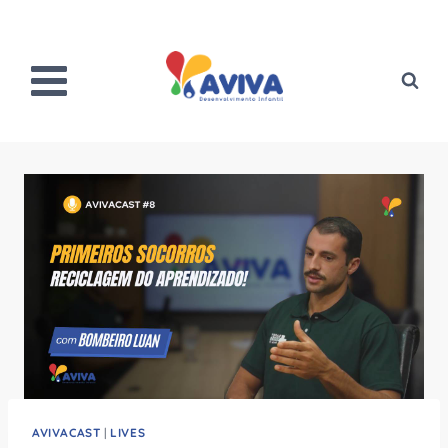
Pular
para
o
Conteúdo
AVIVACAST
|
LIVES