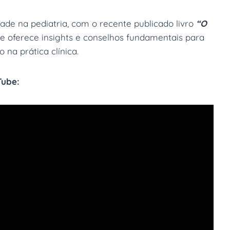
de na pediatria, com o recente publicado livro
“O
e oferece insights e conselhos fundamentais para
na prática clínica.
Tube: