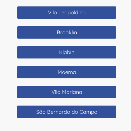
Vila Leopoldina
Brooklin
Klabin
Moema
Vila Mariana
São Bernardo do Campo