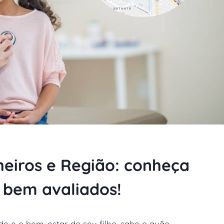
heiros e Região: conheça
s bem avaliados!
 e o bem-estar do seu filho, sabe o quão