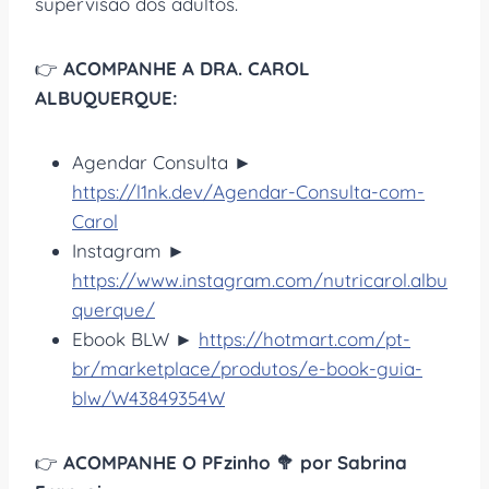
supervisão dos adultos.
👉
ACOMPANHE A DRA. CAROL
ALBUQUERQUE:
Agendar Consulta ►
https://l1nk.dev/Agendar-Consulta-com-
Carol
Instagram ►
https://www.instagram.com/nutricarol.albu
querque/
Ebook BLW ►
https://hotmart.com/pt-
br/marketplace/produtos/e-book-guia-
blw/W43849354W
👉
ACOMPANHE O PFzinho 🥦 por Sabrina