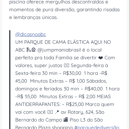
piscina oferece mergulhos descontraídos e
momentos de pura diversão, garantindo risadas
e lembranças únicas.
@dicasnoabc
UM PARQUE DE CAMA ELÁSTICA AQUI NO
ABC 🛝🎡 @jumpmaniabrasil é o local
perfeito pra toda Familia se divertir ❤️ Com
valores, super justos 👇🏻 Segunda-feira à
Sexta-feira 30 min – R$30,00 1 hora -R$
45,00 Minutos Extras – R$ 1,00 Sábados,
domingos e feriados 30 min – R$40,00 1 hora
-R$ 55,00 Minutos Extras – R$ 2,00 MEIAS
ANTIDERRAPANTES: – R$25,00 Marca quem
vai com você 👇🏻 📍 av Rotary, 624, São
Bernardo do Campo 🏬 Piso L3 do São
Bernardo Plaza shopping
#parquedediversão