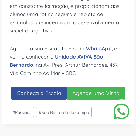
em constante formação, e proporcionam aos
alunos uma rotina segura e repleta de
estímulos que incentivam o desenvolvimento
social e cognitivo.
Agende a sua visita através do
WhatsApp
, e
venha conhecer a
Unidade AVIVA São
Bernardo
, na Av. Pres. Arthur Bernardes, 457,
Vila Caminho do Mar – SBC.
Conheça a Escola
Agende uma Visita
Tags
#
Passeios
#
São Bernardo do Campo
do
Post: