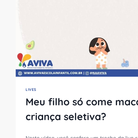
LIVES
Meu filho só come mac
criança seletiva?
Neste vídeo, você confere um trecho da live r