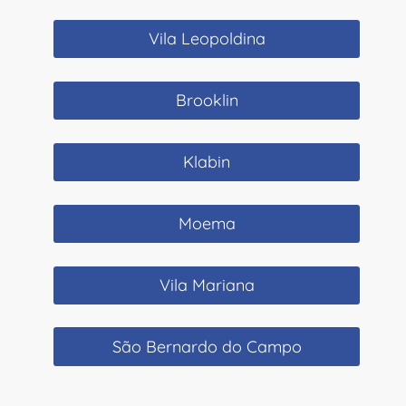
Vila Leopoldina
Brooklin
Klabin
Moema
Vila Mariana
São Bernardo do Campo