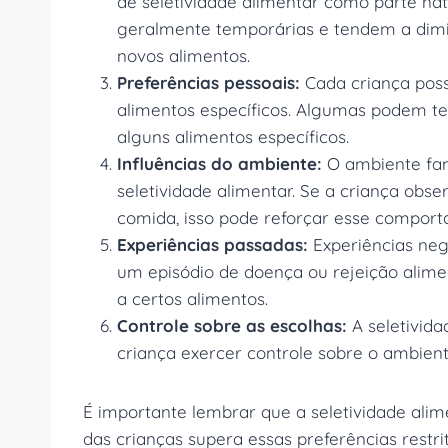
de seletividade alimentar como parte nat
geralmente temporárias e tendem a dimi
novos alimentos.
Preferências pessoais:
Cada criança possu
alimentos específicos. Algumas podem ter
alguns alimentos específicos.
Influências do ambiente:
O ambiente fam
seletividade alimentar. Se a criança obse
comida, isso pode reforçar esse compor
Experiências passadas:
Experiências ne
um episódio de doença ou rejeição alime
a certos alimentos.
Controle sobre as escolhas:
A seletivid
criança exercer controle sobre o ambien
É importante lembrar que a seletividade ali
das crianças supera essas preferências restri