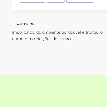
do
Post:
Navegação
ANTERIOR
Importância do ambiente agradável e tranquilo
de
durante as refeições da criança
Post