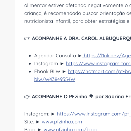
alimentar estiver afetando negativamente o
criança, é recomendado buscar orientação de
nutricionista infantil, para obter estratégias
👉
ACOMPANHE A DRA. CAROL ALBUQUERQ
Agendar Consulta ►
https://l1nk.dev/Ag
Instagram ►
https://www.instagram.com
Ebook BLW ►
https://hotmart.com/pt-b
blw/W43849354W
👉
ACOMPANHE O PFzinho 🥦 por Sabrina Fr
Instagram: ►
https://www.instagram.com/pf
Site: ►
www.pfzinho.com
Blog: ►
www.pfzinho.com/blog