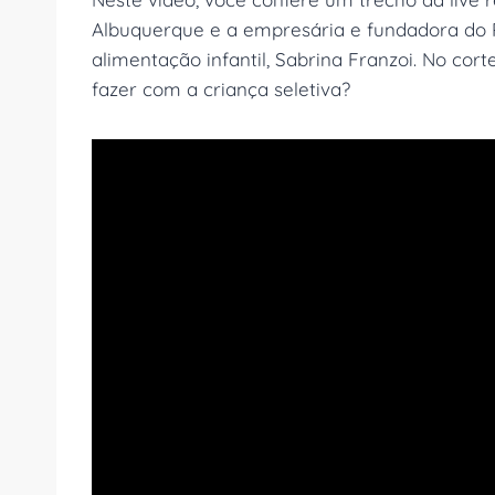
Albuquerque e a empresária e fundadora do
alimentação infantil, Sabrina Franzoi. No cor
fazer com a criança seletiva?