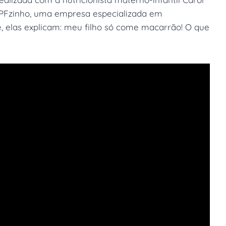
 PFzinho, uma empresa especializada em
te, elas explicam: meu filho só come macarrão! O que