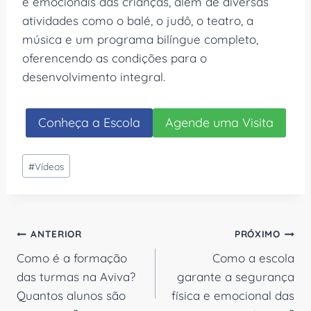
e emocionais das crianças, além de diversas
atividades como o balé, o judô, o teatro, a
música e um programa bilíngue completo,
oferencendo as condições para o
desenvolvimento integral.
Conheça a Escola
Agende uma Visita
Tags
#
Vídeos
do
Post:
Navegação
ANTERIOR
PRÓXIMO
Como é a formação
Como a escola
de
das turmas na Aviva?
garante a segurança
Post
Quantos alunos são
física e emocional das