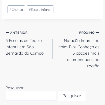
Tags
#
Criança
#
Escola Infantil
do
Post:
Navegação
ANTERIOR
PRÓXIMO
5 Escolas de Teatro
Natação Infantil no
de
Infantil em São
Itaim Bibi: Conheça as
Post
Bernardo do Campo
5 opções mais
recomendadas na
região
Pesquisar
Pesquisar