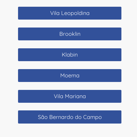
Vila Leopoldina
Brooklin
Klabin
Moema
Vila Mariana
São Bernardo do Campo