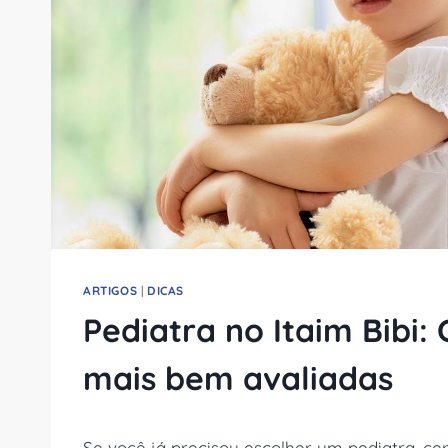
ARTIGOS
|
DICAS
Pediatra no Itaim Bibi
mais bem avaliadas
Se você já precisou escolher um pediatra, c