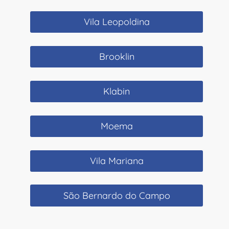
Vila Leopoldina
Brooklin
Klabin
Moema
Vila Mariana
São Bernardo do Campo