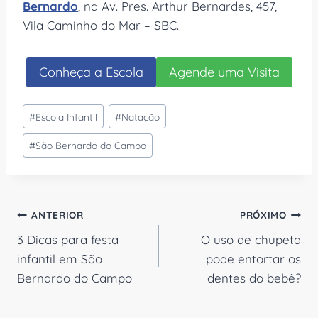
Bernardo
, na Av. Pres. Arthur Bernardes, 457,
Vila Caminho do Mar – SBC.
Conheça a Escola
Agende uma Visita
Tags
#
Escola Infantil
#
Natação
do
#
São Bernardo do Campo
Post:
Navegação
ANTERIOR
PRÓXIMO
3 Dicas para festa
O uso de chupeta
de
infantil em São
pode entortar os
Post
Bernardo do Campo
dentes do bebê?