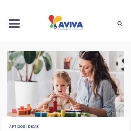
Pular
para
o
Conteúdo
ARTIGOS
|
DICAS