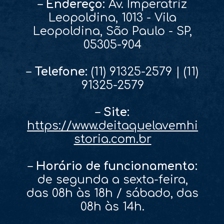
–
Endereço:
Av. Imperatriz
Leopoldina, 1013 - Vila
Leopoldina, São Paulo - SP,
05305-904
–
Telefone:
(11) 91325-2579 | (11)
91325-2579
–
Site:
https://www.deitaquelavemhi
storia.com.br
–
Horário de funcionamento:
de segunda a sexta-feira,
das 08h às 18h / sábado, das
08h às 14h.