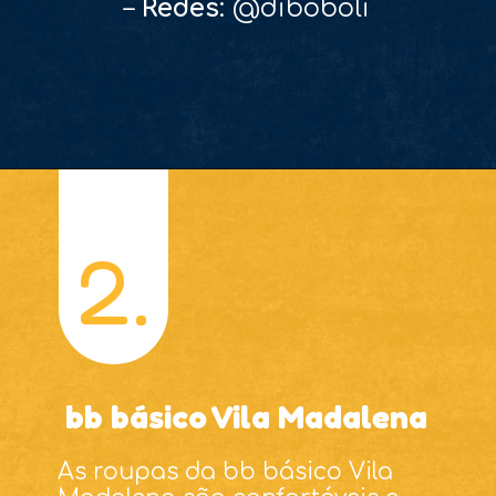
–
Redes
: @diboboli
2.
bb básico Vila Madalena
As roupas da bb básico Vila