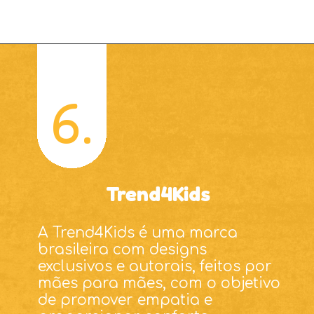
6.
Trend4Kids
A Trend4Kids é uma marca
brasileira com designs
exclusivos e autorais, feitos por
mães para mães, com o objetivo
de promover empatia e