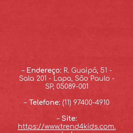
–
Endereço:
R. Guaipá, 51 -
Sala 201 - Lapa, São Paulo -
SP, 05089-001
–
Telefone:
(11) 97400-4910
–
Site:
https://www.trend4kids.com.