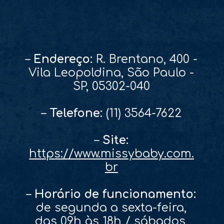
–
Endereço:
R. Brentano, 400 -
Vila Leopoldina, São Paulo -
SP, 05302-040
–
Telefone:
(11) 3564-7622
–
Site:
https://www.missybaby.com.
br
–
Horário de funcionamento:
de segunda a sexta-feira,
das 09h às 18h / sábados,