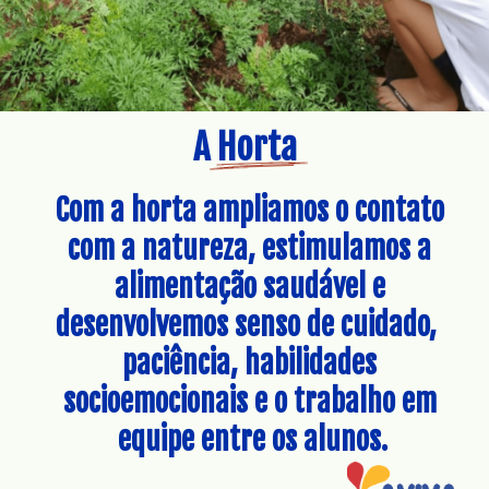
A Horta 
Com a horta ampliamos o contato 
com a natureza, estimulamos a 
alimentação saudável e 
desenvolvemos senso de cuidado,  
paciência, habilidades 
socioemocionais e o trabalho em 
equipe entre os alunos.