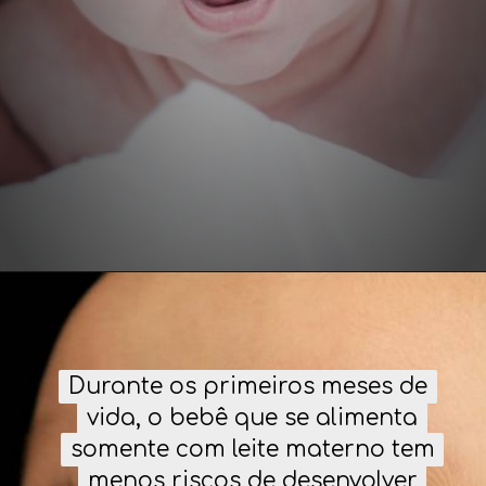
Durante os primeiros meses de
Durante os primeiros meses de
vida, o bebê que se alimenta
vida, o bebê que se alimenta
somente com leite materno tem
somente com leite materno tem
menos riscos de desenvolver
menos riscos de desenvolver