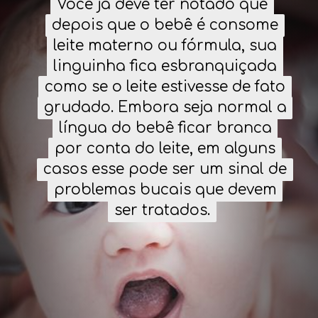
Você já deve ter notado que
Você já deve ter notado que
depois que o bebê é consome
depois que o bebê é consome
leite materno ou fórmula, sua
leite materno ou fórmula, sua
linguinha fica esbranquiçada
linguinha fica esbranquiçada
como se o leite estivesse de fato
como se o leite estivesse de fato
grudado. Embora seja normal a
grudado. Embora seja normal a
língua do bebê ficar branca
língua do bebê ficar branca
por conta do leite, em alguns
por conta do leite, em alguns
casos esse pode ser um sinal de
casos esse pode ser um sinal de
problemas bucais que devem
problemas bucais que devem
ser tratados.
ser tratados.