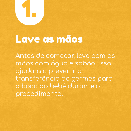
1.
Lave as mãos
Antes de começar, lave bem as
mãos com água e sabão. Isso
ajudará a prevenir a
transferência de germes para
a boca do bebê durante o
procedimento.