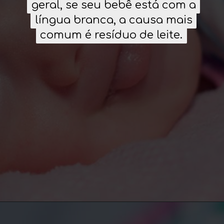
geral, se seu bebê está com a
geral, se seu bebê está com a
língua branca, a causa mais
língua branca, a causa mais
comum é resíduo de leite.
comum é resíduo de leite.