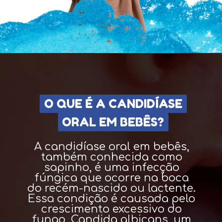
O QUE É A CANDIDÍASE
O QUE É A CANDIDÍASE
ORAL EM BEBÊS?
ORAL EM BEBÊS?
A candidíase oral em bebês,
também conhecida como
sapinho, é uma infecção
fúngica que ocorre na boca
do recém-nascido ou lactente.
Essa condição é causada pelo
crescimento excessivo do
fungo, Candida albicans, um