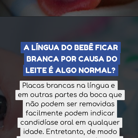
A LÍNGUA DO BEBÊ FICAR
A LÍNGUA DO BEBÊ FICAR
BRANCA POR CAUSA DO
BRANCA POR CAUSA DO
LEITE É ALGO NORMAL?
LEITE É ALGO NORMAL?
Placas brancas na língua e
Placas brancas na língua e
em outras partes da boca que
em outras partes da boca que
não podem ser removidas
não podem ser removidas
facilmente podem indicar
facilmente podem indicar
candidíase oral em qualquer
candidíase oral em qualquer
idade. Entretanto, de modo
idade. Entretanto, de modo