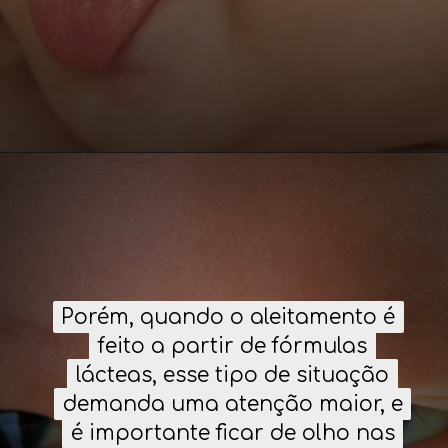
Porém, quando o aleitamento é
Porém, quando o aleitamento é
feito a partir de fórmulas
feito a partir de fórmulas
lácteas, esse tipo de situação
lácteas, esse tipo de situação
demanda uma atenção maior, e
demanda uma atenção maior, e
é importante ficar de olho nas
é importante ficar de olho nas