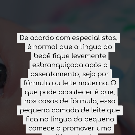
De acordo com especialistas,
De acordo com especialistas,
é normal que a língua do
é normal que a língua do
bebê fique levemente
bebê fique levemente
esbranquiçada após o
esbranquiçada após o
assentamento, seja por
assentamento, seja por
fórmula ou leite materno. O
fórmula ou leite materno. O
que pode acontecer é que,
que pode acontecer é que,
nos casos de fórmula, essa
nos casos de fórmula, essa
pequena camada de leite que
pequena camada de leite que
fica na língua do pequeno
fica na língua do pequeno
comece a promover uma
comece a promover uma