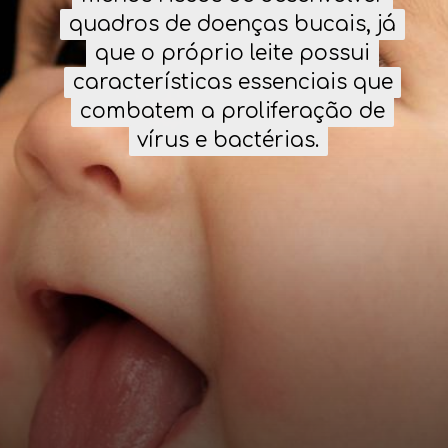
quadros de doenças bucais, já
quadros de doenças bucais, já
que o próprio leite possui
que o próprio leite possui
características essenciais que
características essenciais que
combatem a proliferação de
combatem a proliferação de
vírus e bactérias.
vírus e bactérias.