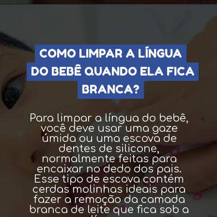
COMO LIMPAR A LÍNGUA
COMO LIMPAR A LÍNGUA
DO BEBÊ QUANDO ELA FICA
DO BEBÊ QUANDO ELA FICA
BRANCA?
BRANCA?
Para limpar a língua do bebê,
você deve usar uma gaze
úmida ou uma escova de
dentes de silicone,
normalmente feitas para
encaixar no dedo dos pais.
Esse tipo de escova contém
cerdas molinhas ideais para
fazer a remoção da camada
branca de leite que fica sob a