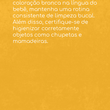
coloração branca na língua do
bebê, mantenha uma rotina
consistente de limpeza bucal.
Além disso, certifique-se de
higienizar corretamente
objetos como chupetas e
mamadeiras.