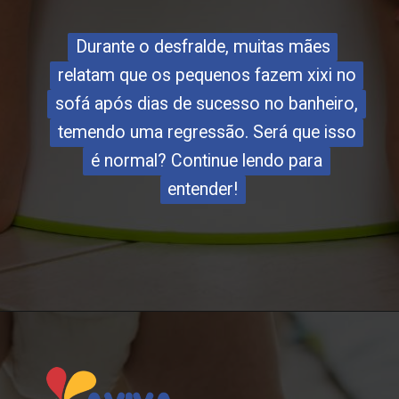
Durante o desfralde, muitas mães
Durante o desfralde, muitas mães
relatam que os pequenos fazem xixi no
relatam que os pequenos fazem xixi no
sofá após dias de sucesso no banheiro,
sofá após dias de sucesso no banheiro,
temendo uma regressão. Será que isso
temendo uma regressão. Será que isso
é normal? Continue lendo para
é normal? Continue lendo para
entender!
entender!