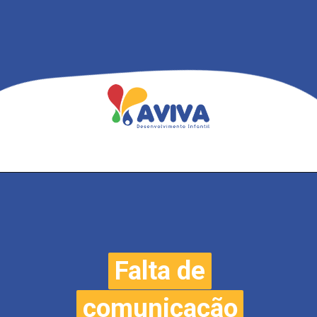
Falta de
Falta de
comunicação
comunicação