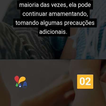
maioria das vezes, ela pode
maioria das vezes, ela pode
continuar amamentando,
continuar amamentando,
tomando algumas precauções
tomando algumas precauções
adicionais.
adicionais.
02
02