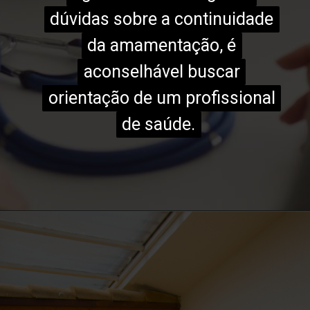
dúvidas sobre a continuidade
dúvidas sobre a continuidade
da amamentação, é
da amamentação, é
aconselhável buscar
aconselhável buscar
orientação de um profissional
orientação de um profissional
de saúde.
de saúde.