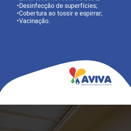
•Desinfecção de superfícies;
•Cobertura ao tossir e espirrar;
•Vacinação.