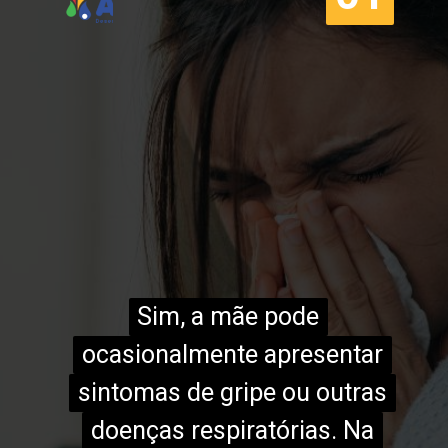
Sim, a mãe pode
Sim, a mãe pode
ocasionalmente apresentar
ocasionalmente apresentar
sintomas de gripe ou outras
sintomas de gripe ou outras
doenças respiratórias. Na
doenças respiratórias. Na