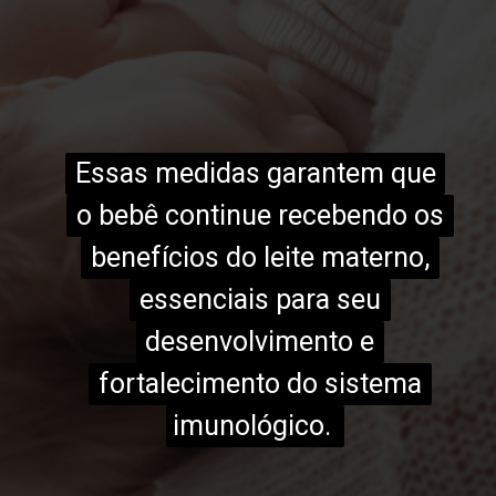
Essas medidas garantem que
Essas medidas garantem que
o bebê continue recebendo os
o bebê continue recebendo os
benefícios do leite materno,
benefícios do leite materno,
essenciais para seu
essenciais para seu
desenvolvimento e
desenvolvimento e
fortalecimento do sistema
fortalecimento do sistema
imunológico.
imunológico.