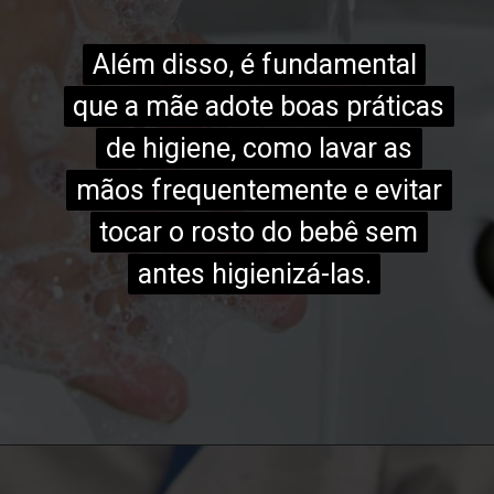
Além disso, é fundamental
Além disso, é fundamental
que a mãe adote boas práticas
que a mãe adote boas práticas
de higiene, como lavar as
de higiene, como lavar as
mãos frequentemente e evitar
mãos frequentemente e evitar
tocar o rosto do bebê sem
tocar o rosto do bebê sem
antes higienizá-las.
antes higienizá-las.