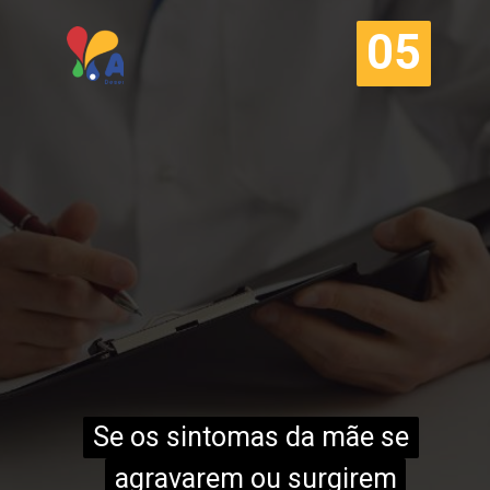
05
05
Se os sintomas da mãe se
Se os sintomas da mãe se
agravarem ou surgirem
agravarem ou surgirem