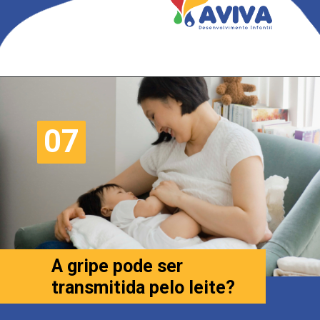
07
07
A gripe pode ser
transmitida pelo leite?