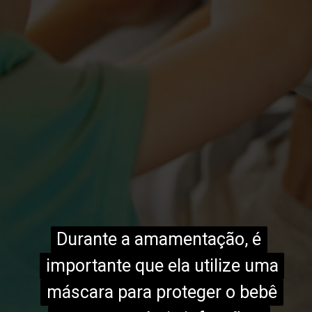
Durante a amamentação, é
Durante a amamentação, é
importante que ela utilize uma
importante que ela utilize uma
máscara para proteger o bebê
máscara para proteger o bebê