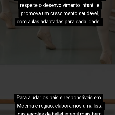
respeite o desenvolvimento infantil e
respeite o desenvolvimento infantil e
promova um crescimento saudável,
promova um crescimento saudável,
com aulas adaptadas para cada idade.
com aulas adaptadas para cada idade.
Para ajudar os pais e responsáveis em
Para ajudar os pais e responsáveis em
Moema e região, elaboramos uma lista
Moema e região, elaboramos uma lista
das escolas de ballet infantil mais bem
das escolas de ballet infantil mais bem