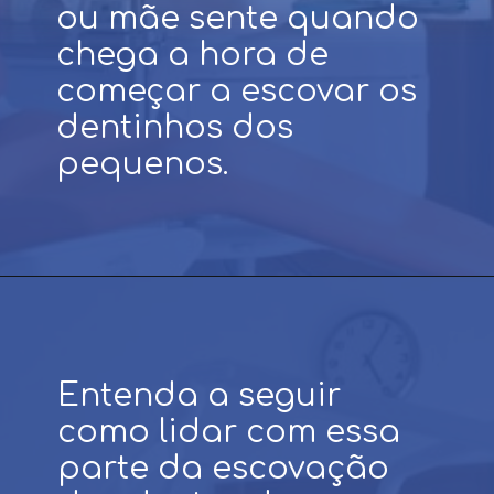
Pasta de dente com ou
sem flúor? Essa é uma
dúvida que todo pai
ou mãe sente quando
Entenda a seguir
chega a hora de
como lidar com essa
começar a escovar os
parte da escovação
dentinhos dos